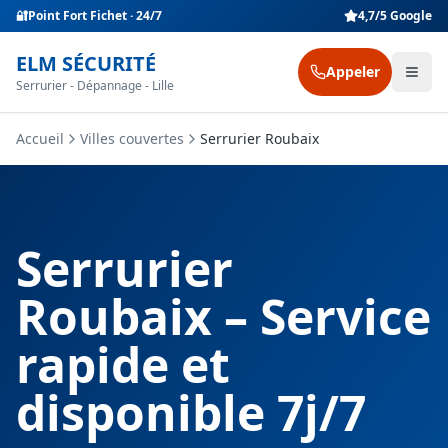
🔐
Point Fort Fichet · 24/7
4,7/5 Google
ELM SÉCURITÉ
Appeler
Serrurier - Dépannage - Lille
Accueil
Villes couvertes
Serrurier Roubaix
Serrurier
Roubaix – Service
rapide et
disponible 7j/7