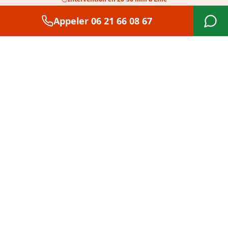
Appeler
06 21 66 08 67
ELM SÉCURITÉ
143 Rue du Molinel
59800 Lille
06 21 66 08 67