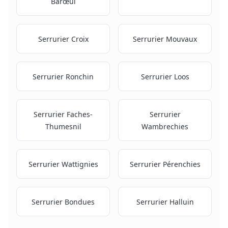
Barœul
Serrurier
Croix
Serrurier
Mouvaux
Serrurier
Ronchin
Serrurier
Loos
Serrurier
Faches-
Serrurier
Thumesnil
Wambrechies
Serrurier
Wattignies
Serrurier
Pérenchies
Serrurier
Bondues
Serrurier
Halluin