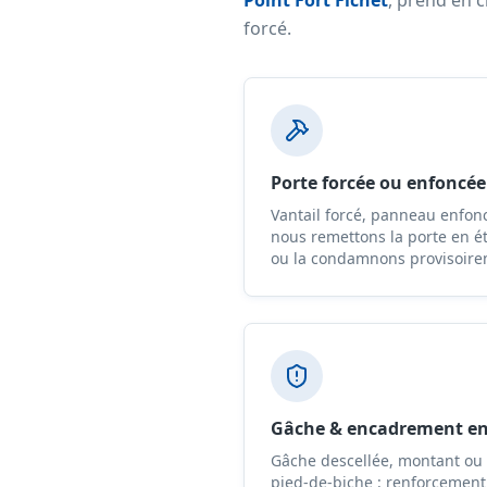
Point Fort Fichet
, prend en 
forcé.
Porte forcée ou enfoncée
Vantail forcé, panneau enfonc
nous remettons la porte en é
ou la condamnons provisoire
Gâche & encadrement 
Gâche descellée, montant ou
pied-de-biche : renforcement