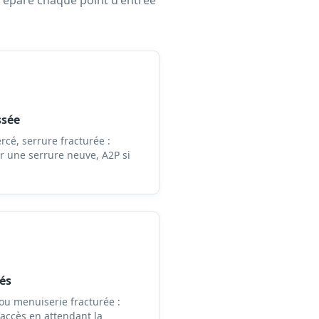
 répare chaque point d'entrée
ssée
ercé, serrure fracturée :
 une serrure neuve, A2P si
és
 ou menuiserie fracturée :
'accès en attendant la