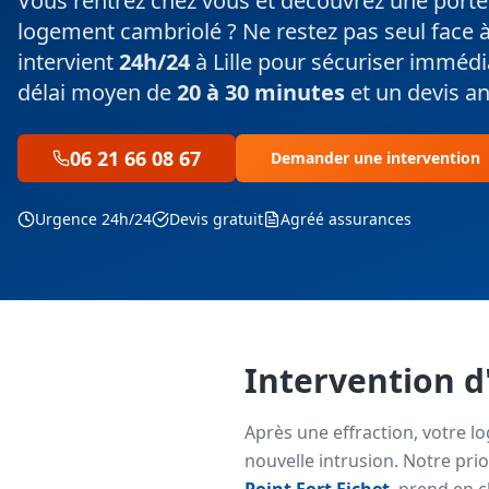
Vous rentrez chez vous et découvrez une porte
logement cambriolé ? Ne restez pas seul face à
intervient
24h/24
à Lille pour sécuriser imméd
délai moyen de
20 à 30 minutes
et un devis an
06 21 66 08 67
Demander une intervention
Urgence 24h/24
Devis gratuit
Agréé assurances
Intervention d
Après une effraction, votre l
nouvelle intrusion. Notre prio