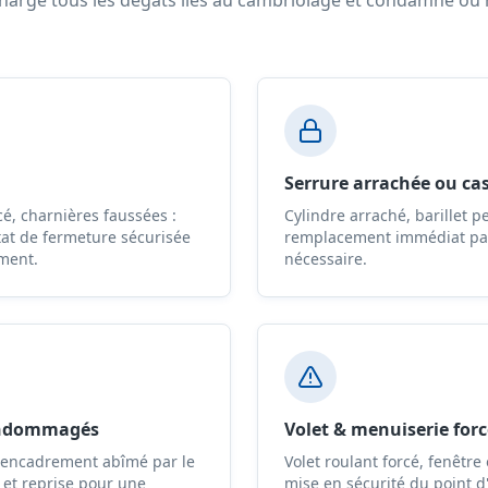
charge tous les dégâts liés au cambriolage et condamne ou
Serrure arrachée ou ca
é, charnières faussées :
Cylindre arraché, barillet p
tat de fermeture sécurisée
remplacement immédiat par
ment.
nécessaire.
endommagés
Volet & menuiserie forc
 encadrement abîmé par le
Volet roulant forcé, fenêtre
 et reprise pour une
mise en sécurité du point d