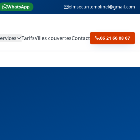
WhatsApp
elmsecuritemolinel@gmail.com
ervices
Tarifs
Villes couvertes
Contact
06 21 66 08 67