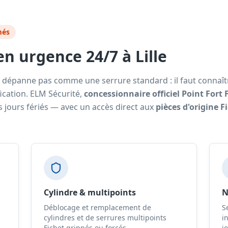
més
n urgence 24/7 à Lille
e dépanne pas comme une serrure standard : il faut connaî
fication. ELM Sécurité,
concessionnaire officiel Point Fort 
s jours fériés — avec un accès direct aux
pièces d'origine F
Cylindre & multipoints
N
Déblocage et remplacement de
S
cylindres et de serrures multipoints
i
Fichet grippés ou forcés.
jo