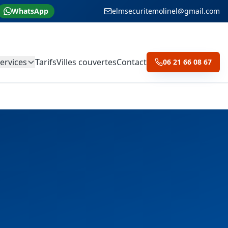
WhatsApp
elmsecuritemolinel@gmail.com
ervices
Tarifs
Villes couvertes
Contact
06 21 66 08 67