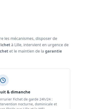
tre les mécanismes, disposer de
Fichet
à Lille, intervient en urgence de
ichet
et le maintien de la
garantie
uit & dimanche
errurier Fichet de garde 24h/24 :
ntervention nocturne, dominicale et
urs fériés sur Lille et la MEL.