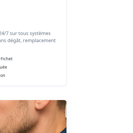
24/7 sur tous systèmes
sans dégât, remplacement
 Fichet
quée
ion